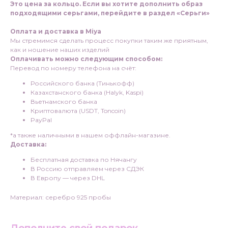
Это цена за кольцо. Если вы хотите дополнить образ
подходящими серьгами, перейдите в раздел «Серьги»
Оплата и доставка в Міуа
Мы стремимся сделать процесс покупки таким же приятным,
как и ношение наших изделий
Оплачивать можно следующим способом:
Перевод по номеру телефона на счёт:
Российского банка (Тинькофф)
Казахстанского банка (Halyk, Kaspi)
Вьетнамского банка
Криптовалюта (USDT, Toncoin)
PayPal
*а также наличными в нашем оффлайн-магазине.
Доставка:
Бесплатная доставка по Нячангу
В Россию отправляем через СДЭК
В Европу — через DHL
Материал: серебро 925 пробы
Дополните свой подарок