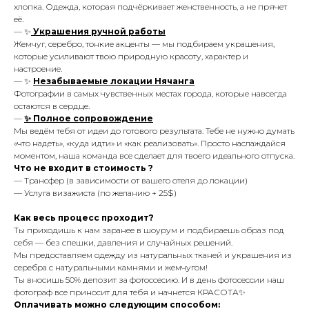
хлопка. Одежда, которая подчёркивает женственность, а не прячет
её.
— ✨
Украшения ручной работы
Жемчуг, серебро, тонкие акценты — мы подбираем украшения,
которые усиливают твою природную красоту, характер и
настроение.
— ✨
Незабываемые локации Нячанга
Фотографии в самых чувственных местах города, которые навсегда
остаются в сердце.
—
✨ Полное сопровождение
Мы ведём тебя от идеи до готового результата. Тебе не нужно думать
«что надеть», «куда идти» и «как реализовать». Просто наслаждайся
моментом, наша команда все сделает для твоего идеального отпуска.
Что не входит в стоимость ?
— Трансфер (в зависимости от вашего отеля до локации)
— Услуга визажиста (по желанию + 25$)
Как весь процесс проходит?
Ты приходишь к нам заранее в шоурум и подбираешь образ под
себя — без спешки, давления и случайных решений.
Мы предоставляем одежду из натуральных тканей и украшения из
серебра с натуральными камнями и жемчугом!
Ты вносишь 50% депозит за фотоссесию. И в день фотосессии наш
фотограф все приносит для тебя и начнется КРАСОТА✨
Оплачивать можно следующим способом: