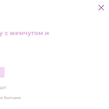
у с жемчугом и
идот
из Вьетнама