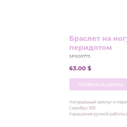
Браслет на ног
перидотом
SP000773
63.00
$
Добавить в корзину
Натуральный жемчуг и пер
Серебро 925
Украшения ручной работы 