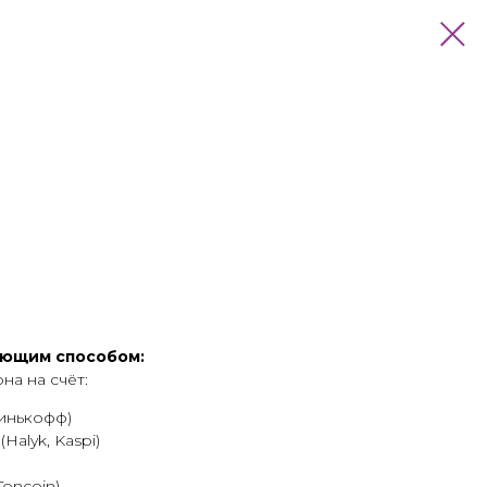
ующим способом:
а на счёт:
Тинькофф)
Halyk, Kaspi)
Toncoin)