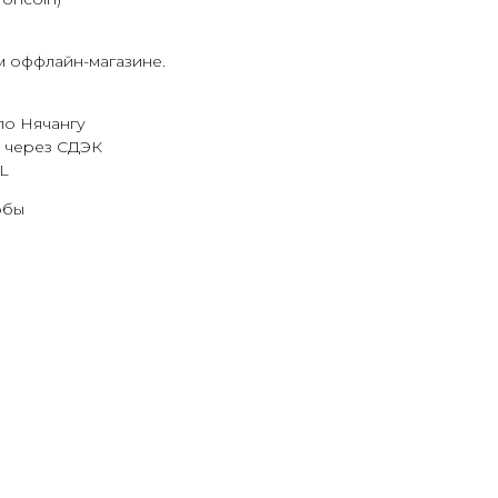
м оффлайн-магазине.
по Нячангу
 через СДЭК
L
обы