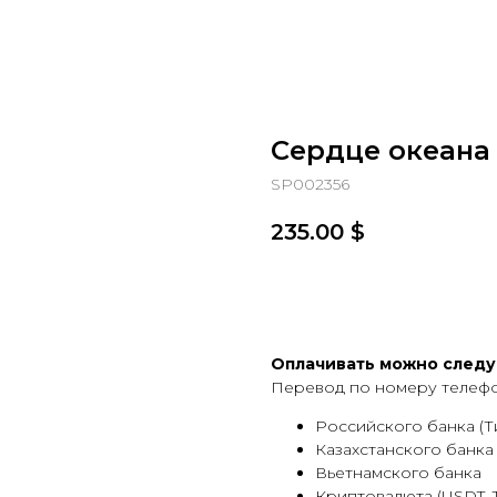
Сердце океана
SP002356
235.00
$
Добавить в корзину
Оплачивать можно след
Перевод по номеру телефон
Российского банка (
Казахстанского банка (
Вьетнамского банка
Криптовалюта (USDT, 