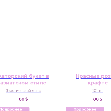
Авторский букет в
Красные роз
азиатском стиле
крафте
Экзотический микс
101шт
80
$
80
$
Подробнее
Подробнее