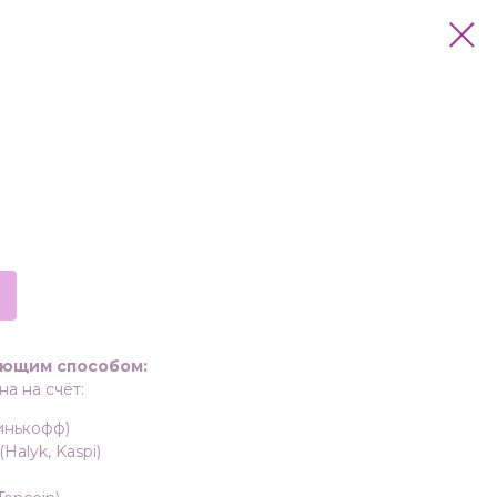
ующим способом:
а на счёт:
инькофф)
Halyk, Kaspi)