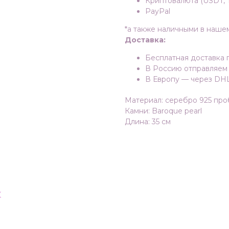
Криптовалюта (USDT, T
PayPal
*а также наличными в наше
Доставка:
Бесплатная доставка 
В Россию отправляем
В Европу — через DH
Материал: серебро 925 пр
Камни: Baroque pearl
Длина: 35 см
к