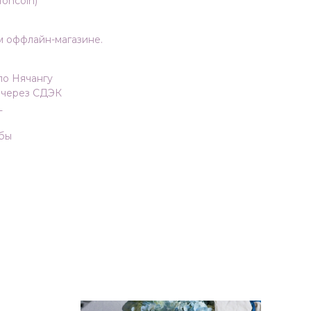
oncoin)
м оффлайн-магазине.
по Нячангу
 через СДЭК
L
обы