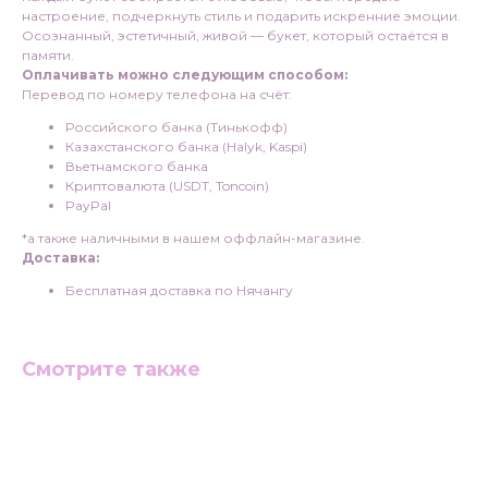
настроение, подчеркнуть стиль и подарить искренние эмоции.
Осознанный, эстетичный, живой — букет, который остаётся в
памяти.
Оплачивать можно следующим способом:
Перевод по номеру телефона на счёт:
Российского банка (Тинькофф)
Казахстанского банка (Halyk, Kaspi)
Вьетнамского банка
Криптовалюта (USDT, Toncoin)
PayPal
*а также наличными в нашем оффлайн-магазине.
Доставка:
Бесплатная доставка по Нячангу
Смотрите также