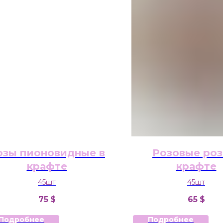
озы пионовидные в
Розовые роз
крафте
крафте
45шт
45шт
75
$
65
$
Подробнее
Подробнее