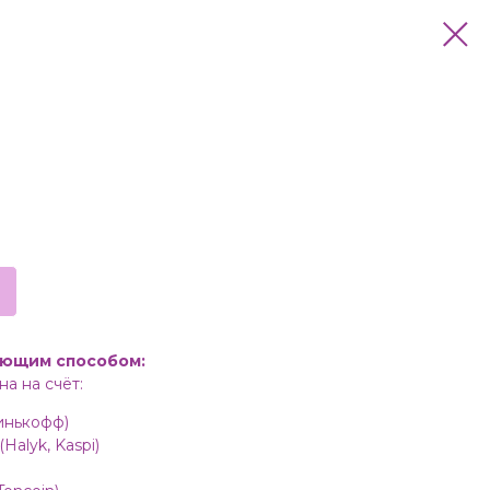
ующим способом:
а на счёт:
инькофф)
Halyk, Kaspi)