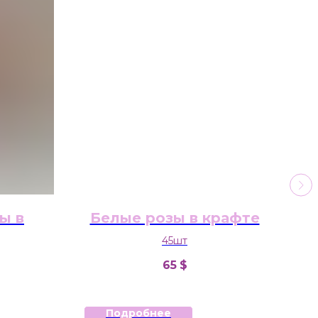
ы в
Белые розы в крафте
М
45шт
65
$
Подробнее