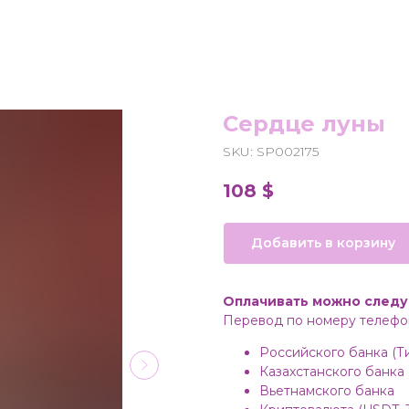
Сердце луны
SKU:
SP002175
108
$
Добавить в корзину
Оплачивать можно след
Перевод по номеру телефон
Российского банка (Т
Казахстанского банка (
Вьетнамского банка