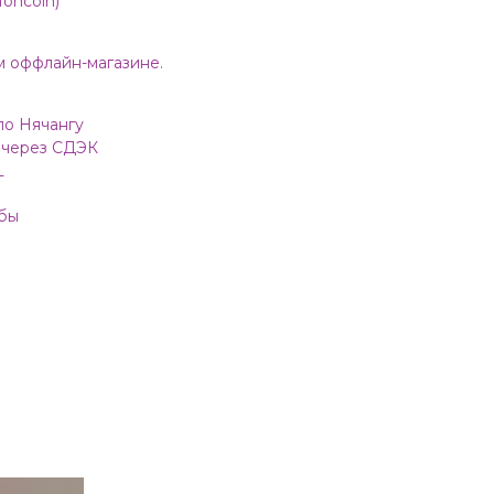
oncoin)
м оффлайн-магазине.
по Нячангу
 через СДЭК
L
обы