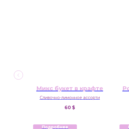
рафте
Микс букет в крафте
Р
Сливочно-лимонное ассорти
60
$
Подробнее